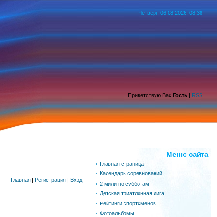
Четверг, 06.08.2026, 08:38
Приветствую Вас
Гость
|
RSS
Меню сайта
Главная страница
Календарь соревнований
Главная
|
Регистрация
|
Вход
2 мили по субботам
Детская триатлонная лига
Рейтинги спортсменов
Фотоальбомы