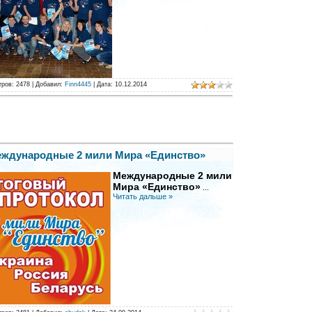
тров:
2478
|
Добавил:
Finn4445
|
Дата:
10.12.2014
ждународные 2 мили Мира «Единство»
Международные 2 мили
Мира «Единство»
...
Читать дальше »