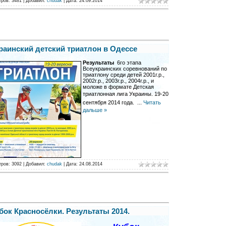
тров:
3481
|
Добавил:
chudak
|
Дата:
24.09.2014
раинский детский триатлон в Одессе
Результаты
6го этапа
Всеукраинских соревнований по
триатлону среди детей 2001г.р.,
2002г.р., 2003г.р., 2004г.р., и
моложе в формате Детская
триатлонная лига Украины.
19-20
сентября 2014 года.
...
Читать
дальше »
тров:
3092
|
Добавил:
chudak
|
Дата:
24.08.2014
бок Красносёлки. Результаты 2014.