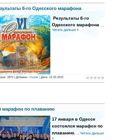
зультаты 6-го Одесского марафона
Результаты 6-го
Одесского марафона
...
Читать дальше »
тров:
2873
|
Добавил:
chudak
|
Дата:
22.03.2015
й марафон по плаванию
17 января в Од
ес
се
состоялся марафон по
плаванию
.
...
Читать дальше
»