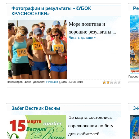
Фотографии и результаты «КУБОК
Ре
КРАСНОСЕЛКИ»
Море позитива и
хорошие результаты
...
Читать дальше »
Просмо
Просмотров:
4080
|
Добавил:
Finn4445
|
Дата:
23.08.2015
Забег Вестник Весны
3-
15 марта состоялись
соревнования по бегу
для любителей.