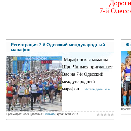
Дороги
7-й Одесс
Регистрация 7-й Одесский международный
Же
марафон
Марафонская команда
Шри Чинмоя приглашает
Вас на 7-й Одесский
международный
марафон
...
Читать дальше »
Просмо
Просмотров:
3779
|
Добавил:
Finn4445
|
Дата:
12.01.2016