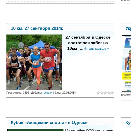
Просмо
10 км. 27 сентября 2014г.
Ук
27 сентября в Одессе
состоялся забег на
10км
...
Читать дальше »
Просмотров:
3296
|
Добавил:
chudak
|
Дата:
25.08.2014
Просмо
Кубок «Академии спорта» в Одессе.
Ку
14 сентября ООО «Академия