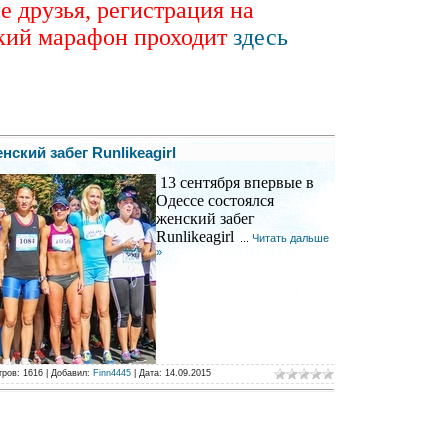
е друзья, регистрация на
кий марафон проходит
здесь
нский забег Runlikeagirl
13 сентября впервые в
Одессе состоялся
женский забег
Runlikeagirl
...
Читать дальше
»
тров:
1616
|
Добавил:
Finn4445
|
Дата:
14.09.2015